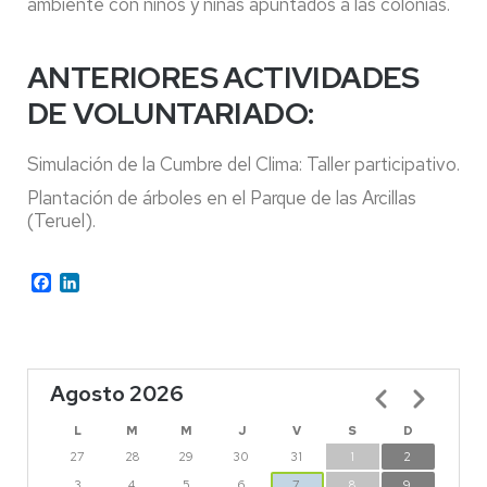
ambiente con niños y niñas apuntados a las colonias.
ANTERIORES ACTIVIDADES
DE VOLUNTARIADO:
Simulación de la Cumbre del Clima: Taller participativo.
Plantación de árboles en el Parque de las Arcillas
(Teruel).
Facebook
LinkedIn
Agosto 2026
Paginación
L
M
M
J
V
S
D
27
28
29
30
31
1
2
3
4
5
6
7
8
9