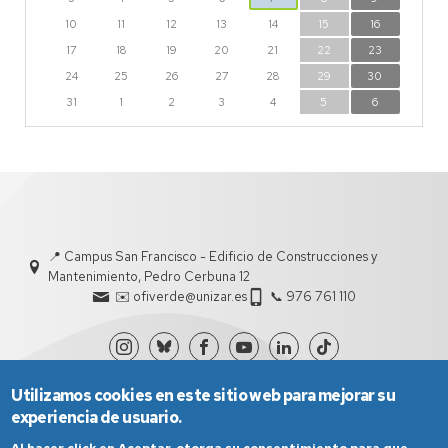
10
11
12
13
14
15
16
17
18
19
20
21
22
23
24
25
26
27
28
29
30
31
1
2
3
4
5
6
📍 Campus San Francisco - Edificio de Construcciones y
Mantenimiento, Pedro Cerbuna 12
✉️ ofiverde@unizar.es
📞 976 761 110
Utilizamos cookies en este sitio web para mejorar su
experiencia de usuario.