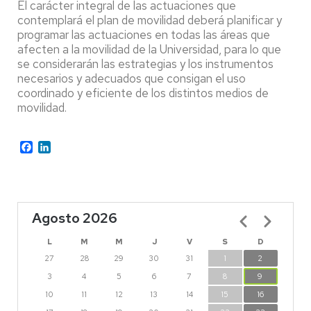
El carácter integral de las actuaciones que
contemplará el plan de movilidad deberá planificar y
programar las actuaciones en todas las áreas que
afecten a la movilidad de la Universidad, para lo que
se considerarán las estrategias y los instrumentos
necesarios y adecuados que consigan el uso
coordinado y eficiente de los distintos medios de
movilidad.
Facebook
LinkedIn
Agosto 2026
Paginación
L
M
M
J
V
S
D
27
28
29
30
31
1
2
3
4
5
6
7
8
9
10
11
12
13
14
15
16