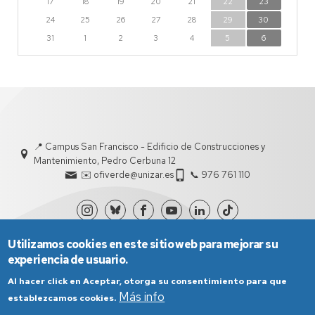
17
18
19
20
21
22
23
24
25
26
27
28
29
30
31
1
2
3
4
5
6
📍 Campus San Francisco - Edificio de Construcciones y
Mantenimiento, Pedro Cerbuna 12
✉️ ofiverde@unizar.es
📞 976 761 110
Utilizamos cookies en este sitio web para mejorar su
experiencia de usuario.
Al hacer click en Aceptar, otorga su consentimiento para que
Más info
establezcamos cookies.